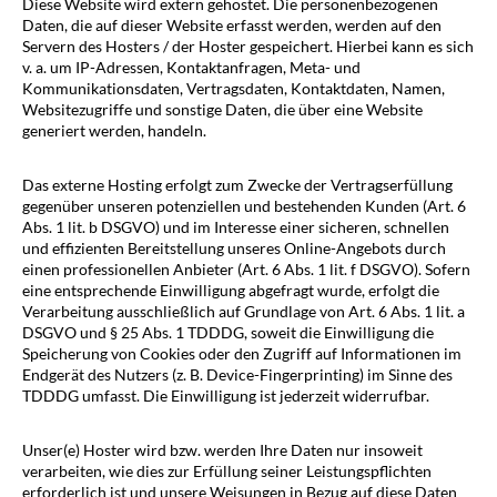
Diese Website wird extern gehostet. Die personenbezogenen
Daten, die auf dieser Website erfasst werden, werden auf den
Servern des Hosters / der Hoster gespeichert. Hierbei kann es sich
v. a. um IP-Adressen, Kontaktanfragen, Meta- und
Kommunikationsdaten, Vertragsdaten, Kontaktdaten, Namen,
Websitezugriffe und sonstige Daten, die über eine Website
generiert werden, handeln.
Das externe Hosting erfolgt zum Zwecke der Vertragserfüllung
gegenüber unseren potenziellen und bestehenden Kunden (Art. 6
Abs. 1 lit. b DSGVO) und im Interesse einer sicheren, schnellen
und effizienten Bereitstellung unseres Online-Angebots durch
einen professionellen Anbieter (Art. 6 Abs. 1 lit. f DSGVO). Sofern
eine entsprechende Einwilligung abgefragt wurde, erfolgt die
Verarbeitung ausschließlich auf Grundlage von Art. 6 Abs. 1 lit. a
DSGVO und § 25 Abs. 1 TDDDG, soweit die Einwilligung die
Speicherung von Cookies oder den Zugriff auf Informationen im
Endgerät des Nutzers (z. B. Device-Fingerprinting) im Sinne des
TDDDG umfasst. Die Einwilligung ist jederzeit widerrufbar.
Unser(e) Hoster wird bzw. werden Ihre Daten nur insoweit
verarbeiten, wie dies zur Erfüllung seiner Leistungspflichten
erforderlich ist und unsere Weisungen in Bezug auf diese Daten