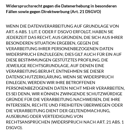
Widerspruchsrecht gegen die Datenerhebung in besonderen
Fällen sowie gegen Direktwerbung (Art. 21 DSGVO)
WENN DIE DATENVERARBEITUNG AUF GRUNDLAGE VON
ART. 6 ABS. 1 LIT. E ODER F DSGVO ERFOLGT, HABEN SIE
JEDERZEIT DAS RECHT, AUS GRÜNDEN, DIE SICH AUS IHRER
BESONDEREN SITUATION ERGEBEN, GEGEN DIE
VERARBEITUNG IHRER PERSONENBEZOGENEN DATEN
WIDERSPRUCH EINZULEGEN; DIES GILT AUCH FÜR EIN AUF
DIESE BESTIMMUNGEN GESTÜTZTES PROFILING. DIE
JEWEILIGE RECHTSGRUNDLAGE, AUF DENEN EINE
VERARBEITUNG BERUHT, ENTNEHMEN SIE DIESER
DATENSCHUTZERKLÄRUNG. WENN SIE WIDERSPRUCH
EINLEGEN, WERDEN WIR IHRE BETROFFENEN
PERSONENBEZOGENEN DATEN NICHT MEHR VERARBEITEN,
ES SEI DENN, WIR KÖNNEN ZWINGENDE SCHUTZWÜRDIGE
GRÜNDE FÜR DIE VERARBEITUNG NACHWEISEN, DIE IHRE
INTERESSEN, RECHTE UND FREIHEITEN ÜBERWIEGEN ODER
DIE VERARBEITUNG DIENT DER GELTENDMACHUNG,
AUSÜBUNG ODER VERTEIDIGUNG VON
RECHTSANSPRÜCHEN (WIDERSPRUCH NACH ART. 21 ABS. 1
DSGVO).